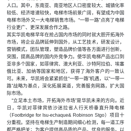
人口。其中，东南亚、南亚地区人口密度较大、城镇化率
较低、经济增速较快，电梯市场前景广阔，有望成为中国
电梯市场外又一大电梯销售市场。“一带一路”点亮了电梯
行业更广、更深发展合作之路。
其实华凯电梯早年在抢占国内市场的同时就大胆开拓海外
市场，将企业品牌延伸到国外，从工艺技术，研发设计，
营销模式，团队管理，塑造品牌价值等各方面进行创新，
突围，提高品牌的国内外竞争力。使华凯电梯
产品出口到
亚非多个国家，如菲律宾、澳大利亚、沙特阿拉伯、埃塞
俄比亚、加纳等国家和地区，获得了海外客户的一致认
可。未来，华凯将会紧紧抓住“一带一路”机遇，以“一带一
路”战略为基点，深化拓展渠道，完善服务网路，扩大国
际市场。
“立足本土市场，开拓海外市场”是华凯未来的方向。近
日，华凯对菲律宾依沙迷拉省人行天桥垂直升降电梯
（Footbridge for Isu-echaque& Robinson Stgo）项目十
分重视。坚持在电梯生产制造期间细心检测，每一道工序
都严格把关；为客户提供高品质的产品，优良的服务。以